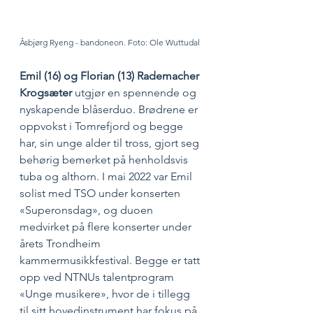
Åsbjørg Ryeng - bandoneon. Foto: Ole Wuttudal
Emil (16) og Florian (13) Rademacher 
Krogsæter
 utgjør en spennende og 
nyskapende blåserduo. Brødrene er 
oppvokst i Tomrefjord og begge 
har, sin unge alder til tross, gjort seg 
behørig bemerket på henholdsvis 
tuba og althorn. I mai 2022 var Emil 
solist med TSO under konserten 
«Superonsdag», og duoen 
medvirket på flere konserter under 
årets Trondheim 
kammermusikkfestival. Begge er tatt 
opp ved NTNUs talentprogram 
«Unge musikere», hvor de i tillegg 
til sitt hovedinstrument har fokus på 