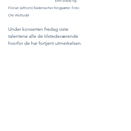
Emil (tuba) og 
Florian (althorn) Rademacher Krogsæter. Foto: 
Ole Wuttudal
Under konserten fredag viste 
talentene alle de tilstedeværende 
hvorfor de har fortjent utmerkelsen. 
Åsbjørg kvitterte med virtuos 
tangomusikk og Emil og Florian 
fylte aulaen til randen med sin 
fantastisk samspilte messingklang.
Talent Trondheim ser fram til å på 
ulike måter støtte og profilere disse 
unge musikerne i tiden som 
kommer. Konsertengasjementene 
under årets Trondheim 
kammermusikkfestival markerte 
starten på dette, og i tillegg ble de 