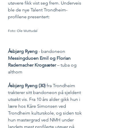
utøvere fikk vist seg frem. Underveis 
ble de nye Talent Trondheim-
profilene presentert:			
Foto: Ole Wuttudal
Åsbjørg Ryeng
 - bandoneon
Messingduoen Emil og Florian 
Rademacher Krogsæter
 – tuba og 
althorn
Åsbjørg Ryeng (30)
 fra Trondheim 
trakterer sitt bandoneon på sjeldent 
utsøkt vis. Fra 10 års alder gikk hun i 
lære hos Kåre Simonsen ved 
Trondheim kulturskole, og siden tok 
hun mastergrad ved NMH under 
landets mest profilerte utøver på 