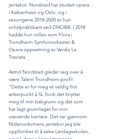
jentekor. Nordstad har studert opera 
i København og Oslo, og i 
sesongene 2018-2020 er hun 
solistpraktikant ved DNO&B. I 2018 
hadde hun rollen som Flora i 
Trondheim Symfoniorkester & 
Opera oppsetning av Verdis La 
Traviata.
Astrid Nordstad gleder seg over å 
være Talent Trondheim-profil:
"Dette er for meg et veldig fint 
ankerpunkt å få, fordi det knytter 
meg til min bakgrunn og det som 
har lagt grunnlaget for min 
utøvende karriere. Det var gjennom 
Nidarosdomens jentekor jeg ble 
oppfordret til å søke Lørdagsskolen, 
og på denne konsertarenaen 